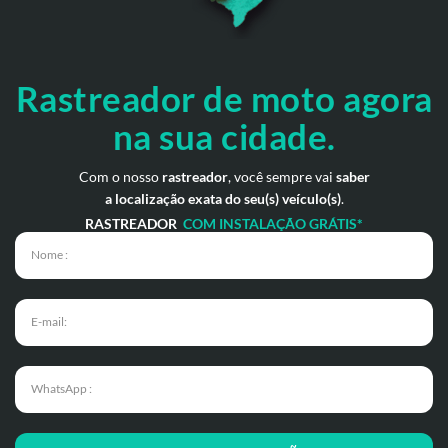
Rastreador de moto
agora
na sua cidade.
Com o nosso
rastreador
, você sempre vai
saber
a localização exata do seu(s) veículo(s)
.
RASTREADOR
COM INSTALAÇÃO GRÁTIS*