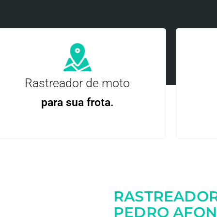
Rastreador de moto
para sua frota.
Gere
Gestão Eficiente | Telemetria Completa avançada
RASTREADOR
Entre em contato
PEDRO AFONS