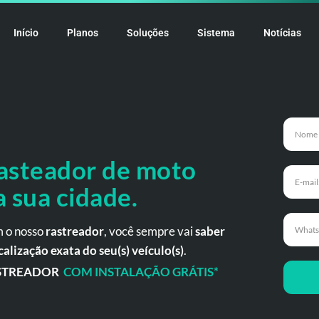
Início
Planos
Soluções
Sistema
Notícias
asteador de moto
a
sua cidade.
 o nosso
rastreador
, você sempre vai
saber
calização exata do seu(s) veículo(s)
.
STREADOR
COM INSTALAÇÃO GRÁTIS*