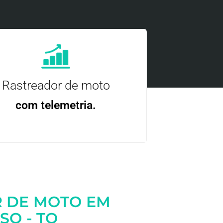
Rastreador de moto
com telemetria.
ncie, controle e otimize a sua frota com
nossa tecnologia.
 DE MOTO EM
O - TO
Entre em contato