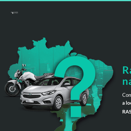
R
n
Com
a lo
RA