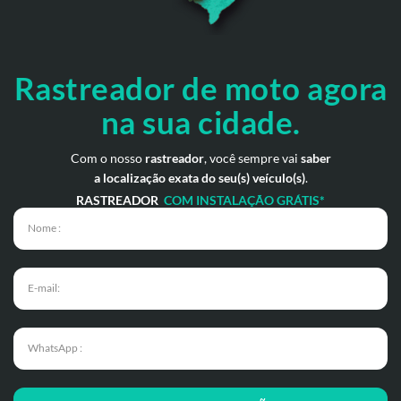
Rastreador de moto
agora
na sua cidade.
Com o nosso
rastreador
, você sempre vai
saber
a localização exata do seu(s) veículo(s)
.
RASTREADOR
COM INSTALAÇÃO GRÁTIS*