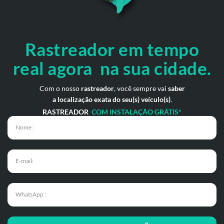
Rastreador em tempo
real
agora na sua cidade.
Com o nosso
rastreador
, você sempre vai
saber
a localização exata do seu(s) veículo(s)
.
RASTREADOR
COM INSTALAÇÃO GRÁTIS*