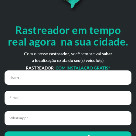
Rastreador em tempo
real
agora na sua cidade.
Com o nosso
rastreador
, você sempre vai
saber
a localização exata do seu(s) veículo(s)
.
RASTREADOR
COM INSTALAÇÃO GRÁTIS*