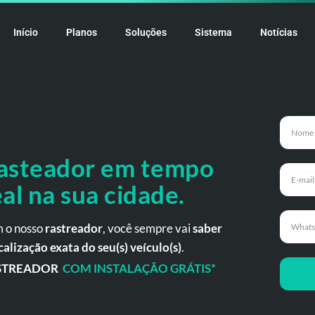
Início
Planos
Soluções
Sistema
Notícias
asteador em tempo
eal na
sua cidade.
 o nosso
rastreador
, você sempre vai
saber
calização exata do seu(s) veículo(s)
.
STREADOR
COM INSTALAÇÃO GRÁTIS*