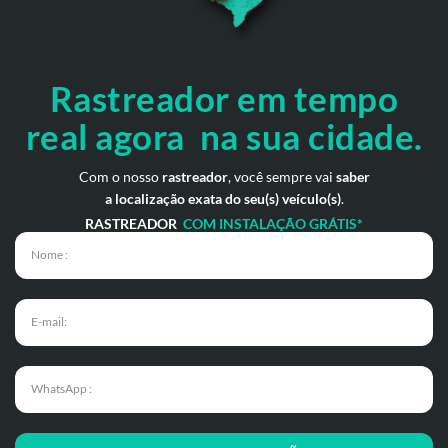
Rastreador em tempo
real
agora na sua cidade.
Com o nosso
rastreador
, você sempre vai
saber
a localização exata do seu(s) veículo(s)
.
RASTREADOR
COM INSTALAÇÃO GRÁTIS*