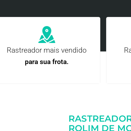
Rastreador mais vendido
Ra
para sua frota.
Gere
Gestão Eficiente | Telemetria Completa avançada
RASTREADOR
Entre em contato
ROLIM DE MO