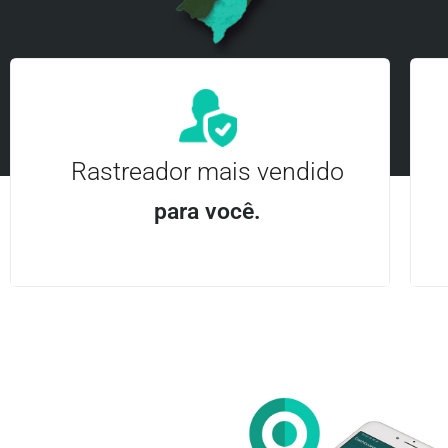
Rastreador mais vendido
para você.
Aplicativo Android e iOS | Acesso ilimitado Central
24Hrs
Entre em contato