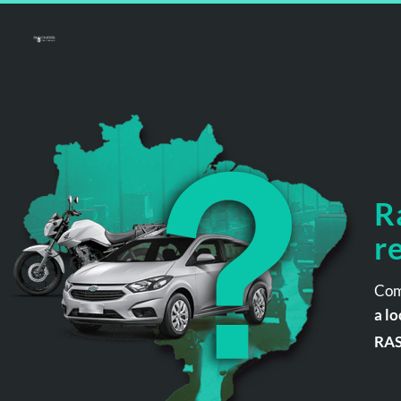
R
r
Com
a lo
RA