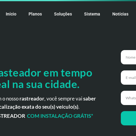
Início
Planos
Soluções
Sistema
Notícias
asteador em tempo
eal na
sua cidade.
 o nosso
rastreador
, você sempre vai
saber
calização exata do seu(s) veículo(s)
.
STREADOR
COM INSTALAÇÃO GRÁTIS*