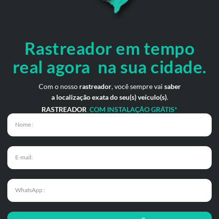
Rastreador em tempo
real
agora na sua cidade.
Com o nosso
rastreador
, você sempre vai
saber
a localização exata do seu(s) veículo(s)
.
RASTREADOR
COM INSTALAÇÃO GRÁTIS*