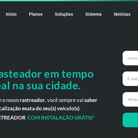
Início
Planos
Soluções
Sistema
Notícias
asteador em tempo
eal na
sua cidade.
 o nosso
rastreador
, você sempre vai
saber
calização exata do seu(s) veículo(s)
.
STREADOR
COM INSTALAÇÃO GRÁTIS*