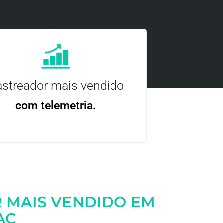
streador mais vendido
com telemetria.
ncie, controle e otimize a sua frota com
nossa tecnologia.
 MAIS VENDIDO EM
AC
Entre em contato