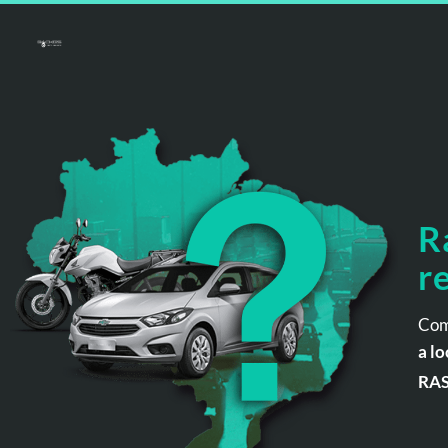
R
r
Com
a lo
RA