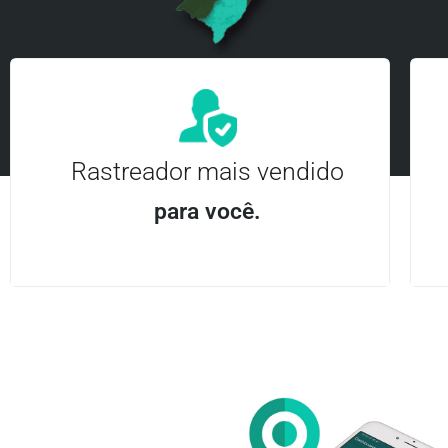
Rastreador mais vendido
para você.
Aplicativo Android e iOS | Acesso ilimitado Central
24Hrs
Entre em contato