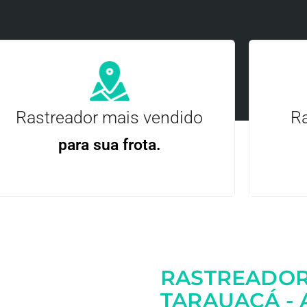
Rastreador mais vendido
Ra
para sua frota.
Gere
Gestão Eficiente | Telemetria Completa avançada
RASTREADOR
Entre em contato
TARAUACÁ - 