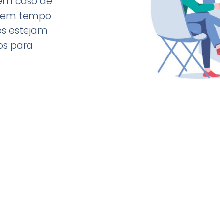
 em caso de
le em tempo
es estejam
os para