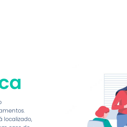
ica
o
amentos.
 localizado,