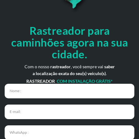
Rastreador para
caminhões agora
na sua
cidade.
Com o nosso
rastreador
, você sempre vai
saber
a localização exata do seu(s) veículo(s)
.
RASTREADOR
COM INSTALAÇÃO GRÁTIS*