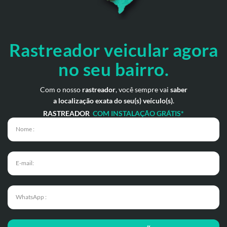
Rastreador veicular
agora
no seu bairro.
Com o nosso
rastreador
, você sempre vai
saber
a localização exata do seu(s) veículo(s)
.
RASTREADOR
COM INSTALAÇÃO GRÁTIS*