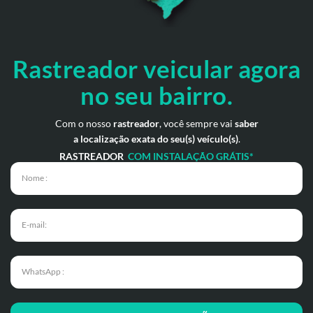
Rastreador veicular
agora
no seu bairro.
Com o nosso
rastreador
, você sempre vai
saber
a localização exata do seu(s) veículo(s)
.
RASTREADOR
COM INSTALAÇÃO GRÁTIS*