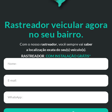
Rastreador veicular
agora
no seu bairro.
Com o nosso
rastreador
, você sempre vai
saber
a localização exata do seu(s) veículo(s)
.
RASTREADOR
COM INSTALAÇÃO GRÁTIS*