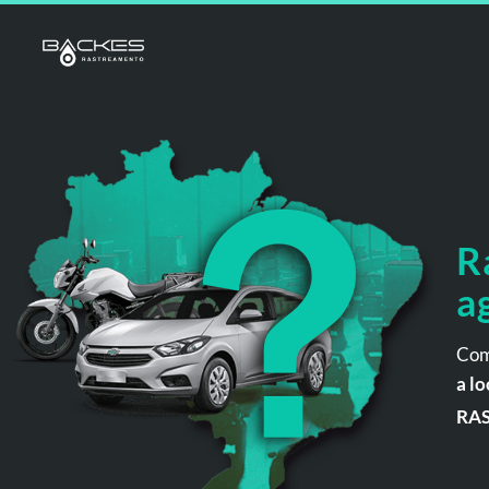
R
a
Com
a lo
RA