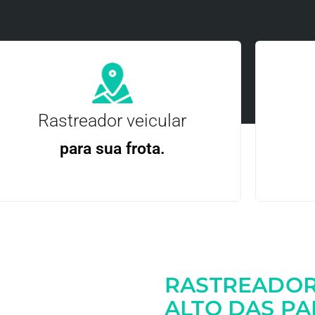
Rastreador veicular
para sua frota.
Gere
Gestão Eficiente | Telemetria Completa avançada
RASTREADOR
Entre em contato
ALTO DAS PA