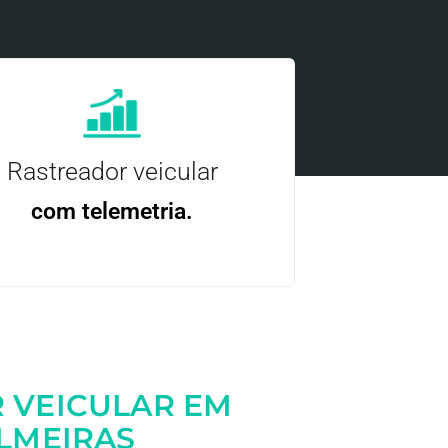
Rastreador veicular
com telemetria.
ncie, controle e otimize a sua frota com
nossa tecnologia.
 VEICULAR EM
LMEIRAS
Entre em contato