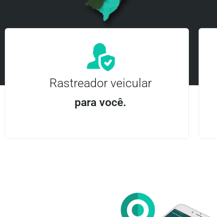
Rastreador veicular
para você.
Aplicativo Android e iOS | Acesso ilimitado Central
24Hrs
Entre em contato