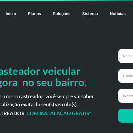
Início
Planos
Soluções
Sistema
Notícias
asteador veicular
gora no seu bairro.
 o nosso
rastreador
, você sempre vai
saber
calização exata do seu(s) veículo(s)
.
STREADOR
COM INSTALAÇÃO GRÁTIS*