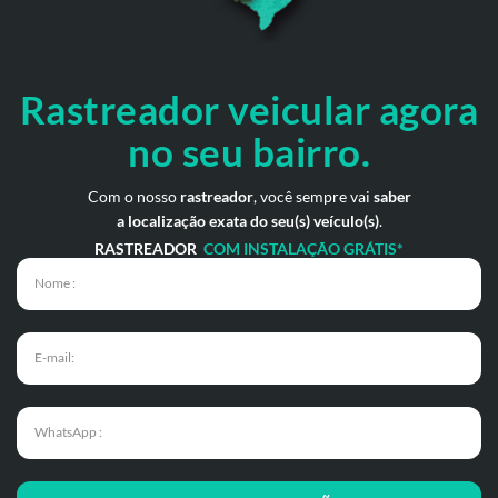
Rastreador veicular
agora
no seu bairro.
Com o nosso
rastreador
, você sempre vai
saber
a localização exata do seu(s) veículo(s)
.
RASTREADOR
COM INSTALAÇÃO GRÁTIS*