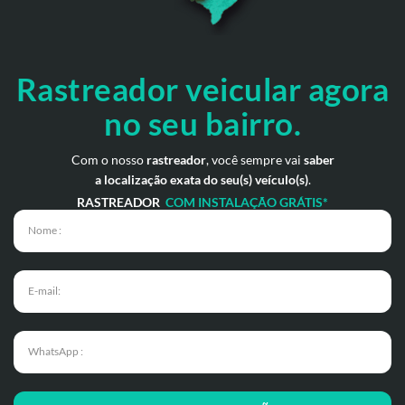
Rastreador veicular
agora
no seu bairro.
Com o nosso
rastreador
, você sempre vai
saber
a localização exata do seu(s) veículo(s)
.
RASTREADOR
COM INSTALAÇÃO GRÁTIS*