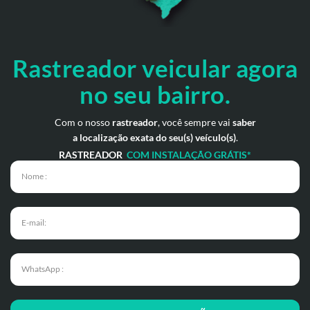
Rastreador veicular
agora
no seu bairro.
Com o nosso
rastreador
, você sempre vai
saber
a localização exata do seu(s) veículo(s)
.
RASTREADOR
COM INSTALAÇÃO GRÁTIS*