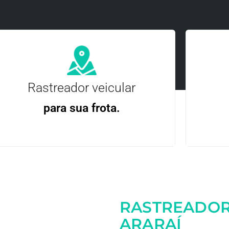
Rastreador veicular
para sua frota.
Gere
Gestão Eficiente | Telemetria Completa avançada
RASTREADOR
Entre em contato
ARARAÍ