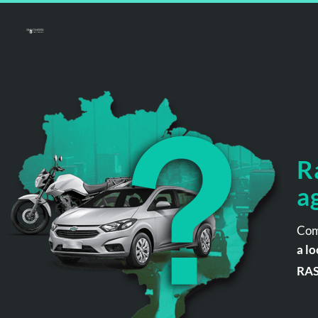
R
a
Com
a lo
RA