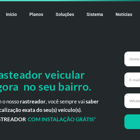
Início
Planos
Soluções
Sistema
Notícias
asteador veicular
gora no seu bairro.
 o nosso
rastreador
, você sempre vai
saber
calização exata do seu(s) veículo(s)
.
STREADOR
COM INSTALAÇÃO GRÁTIS*