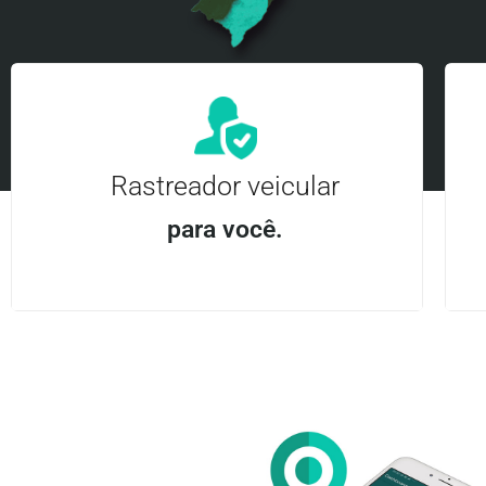
Rastreador veicular
para você.
Aplicativo Android e iOS | Acesso ilimitado Central
24Hrs
Entre em contato