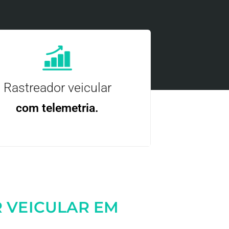
Rastreador veicular
com telemetria.
ncie, controle e otimize a sua frota com
nossa tecnologia.
 VEICULAR EM
Entre em contato