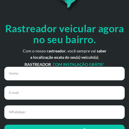
Rastreador veicular
agora
no seu bairro.
Com o nosso
rastreador
, você sempre vai
saber
a localização exata do seu(s) veículo(s)
.
RASTREADOR
COM INSTALAÇÃO GRÁTIS*