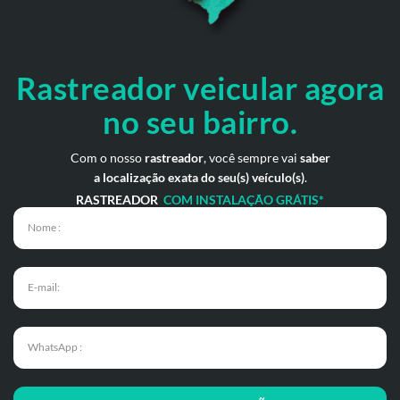
Rastreador veicular
agora
no seu bairro.
Com o nosso
rastreador
, você sempre vai
saber
a localização exata do seu(s) veículo(s)
.
RASTREADOR
COM INSTALAÇÃO GRÁTIS*