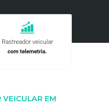
Rastreador veicular
com telemetria.
ncie, controle e otimize a sua frota com
nossa tecnologia.
 VEICULAR EM
Entre em contato