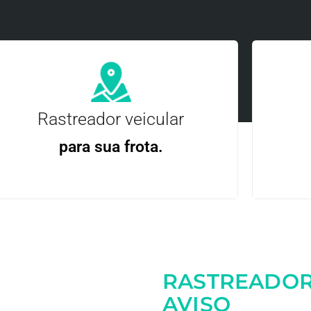
Rastreador veicular
para sua frota.
Gere
Gestão Eficiente | Telemetria Completa avançada
RASTREADOR
Entre em contato
AVISO