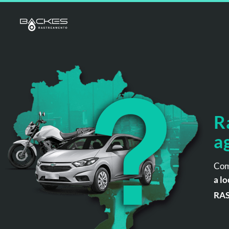
R
a
Com
a lo
RA