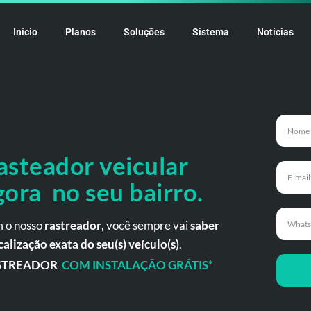
Início
Planos
Soluções
Sistema
Notícias
asteador veicular
gora no seu bairro.
 o nosso
rastreador
, você sempre vai
saber
calização exata do seu(s) veículo(s)
.
STREADOR
COM INSTALAÇÃO GRÁTIS*