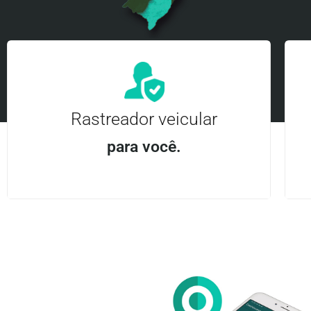
Rastreador veicular
para você.
Aplicativo Android e iOS | Acesso ilimitado Central
24Hrs
Entre em contato