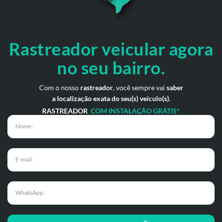
Rastreador veicular
agora
no seu bairro.
Com o nosso
rastreador
, você sempre vai
saber
a localização exata do seu(s) veículo(s)
.
RASTREADOR
COM INSTALAÇÃO GRÁTIS*