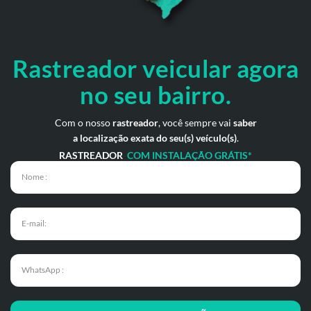
Rastreador veicular
agora
no seu bairro.
Com o nosso
rastreador
, você sempre vai
saber
a localização exata do seu(s) veículo(s)
.
RASTREADOR
COM INSTALAÇÃO GRÁTIS*