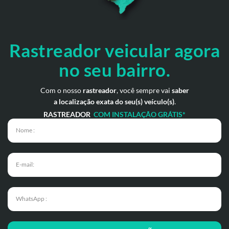
Rastreador veicular
agora
no seu bairro.
Com o nosso
rastreador
, você sempre vai
saber
a localização exata do seu(s) veículo(s)
.
RASTREADOR
COM INSTALAÇÃO GRÁTIS*