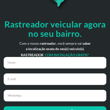
Rastreador veicular
agora
no seu bairro.
Com o nosso
rastreador
, você sempre vai
saber
a localização exata do seu(s) veículo(s)
.
RASTREADOR
COM INSTALAÇÃO GRÁTIS*