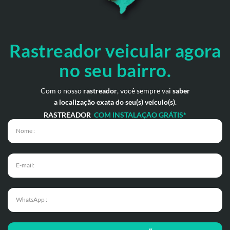
Rastreador veicular
agora
no seu bairro.
Com o nosso
rastreador
, você sempre vai
saber
a localização exata do seu(s) veículo(s)
.
RASTREADOR
COM INSTALAÇÃO GRÁTIS*