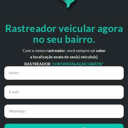
Rastreador veicular
agora
no seu bairro.
Com o nosso
rastreador
, você sempre vai
saber
a localização exata do seu(s) veículo(s)
.
RASTREADOR
COM INSTALAÇÃO GRÁTIS*