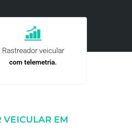
Rastreador veicular
com telemetria.
ncie, controle e otimize a sua frota com
nossa tecnologia.
 VEICULAR EM
Entre em contato