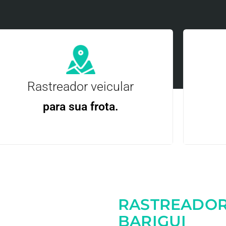
Rastreador veicular
para sua frota.
Gere
Gestão Eficiente | Telemetria Completa avançada
RASTREADOR
Entre em contato
BARIGUI