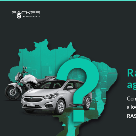
R
a
Com
a lo
RA