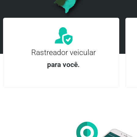
Rastreador veicular
para você.
Aplicativo Android e iOS | Acesso ilimitado Central
24Hrs
Entre em contato