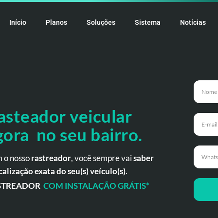
Início
Planos
Soluções
Sistema
Notícias
asteador veicular
gora no seu bairro.
 o nosso
rastreador
, você sempre vai
saber
calização exata do seu(s) veículo(s)
.
STREADOR
COM INSTALAÇÃO GRÁTIS*