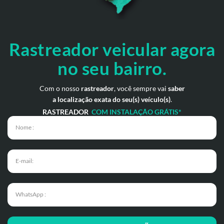
Rastreador veicular
agora
no seu bairro.
Com o nosso
rastreador
, você sempre vai
saber
a localização exata do seu(s) veículo(s)
.
RASTREADOR
COM INSTALAÇÃO GRÁTIS*