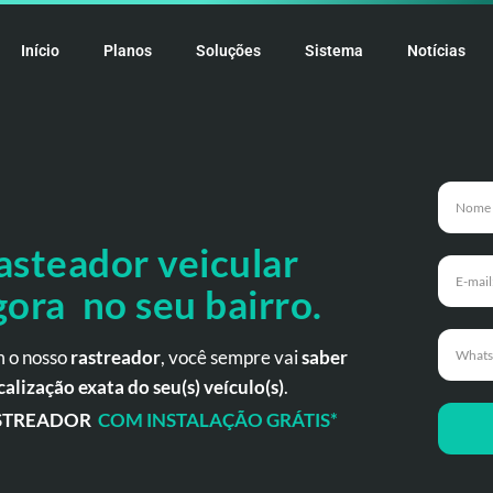
Início
Planos
Soluções
Sistema
Notícias
asteador veicular
gora no seu bairro.
 o nosso
rastreador
, você sempre vai
saber
calização exata do seu(s) veículo(s)
.
STREADOR
COM INSTALAÇÃO GRÁTIS*