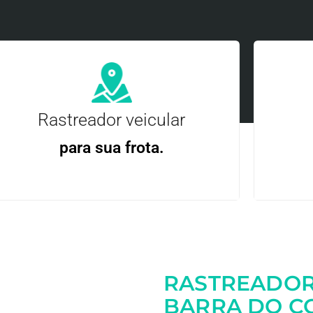
Rastreador veicular
para sua frota.
Gere
Gestão Eficiente | Telemetria Completa avançada
RASTREADOR
Entre em contato
BARRA DO C