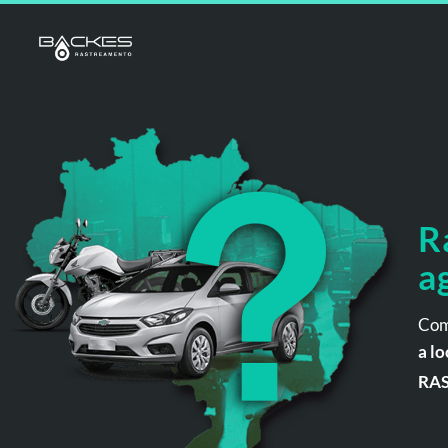
R
a
Com
a lo
RA