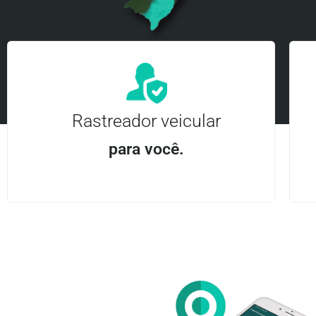
Rastreador veicular
para você.
Aplicativo Android e iOS | Acesso ilimitado Central
24Hrs
Entre em contato