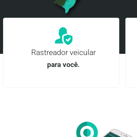
Rastreador veicular
para você.
Aplicativo Android e iOS | Acesso ilimitado Central
24Hrs
Entre em contato