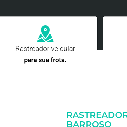
Rastreador veicular
para sua frota.
Gere
Gestão Eficiente | Telemetria Completa avançada
RASTREADOR
Entre em contato
BARROSO