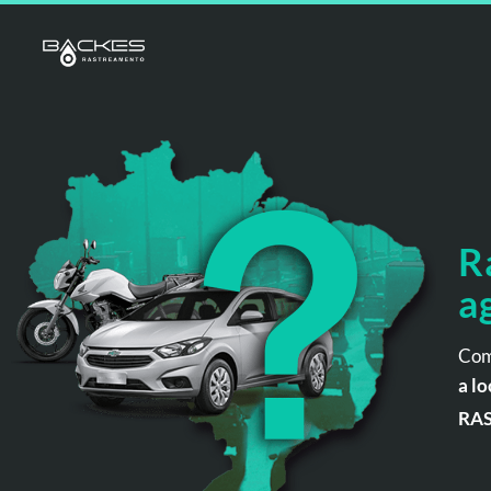
R
a
Com
a lo
RA