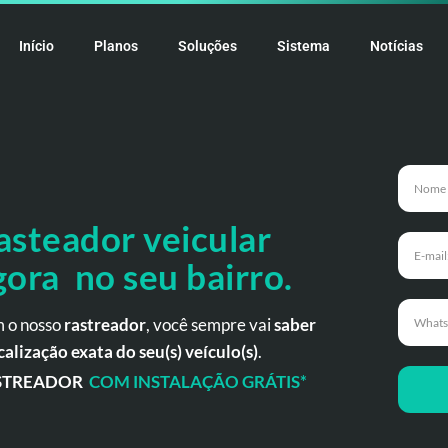
Início
Planos
Soluções
Sistema
Notícias
asteador veicular
gora no seu bairro.
 o nosso
rastreador
, você sempre vai
saber
calização exata do seu(s) veículo(s)
.
STREADOR
COM INSTALAÇÃO GRÁTIS*