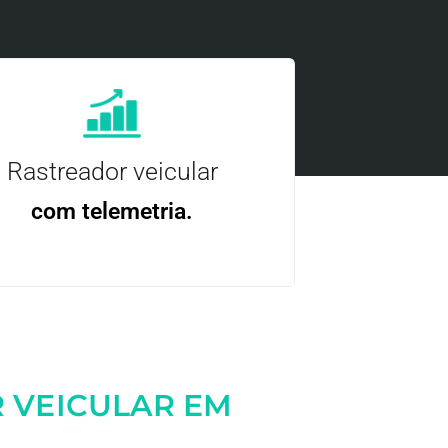
Rastreador veicular
com telemetria.
ncie, controle e otimize a sua frota com
nossa tecnologia.
 VEICULAR EM
Entre em contato