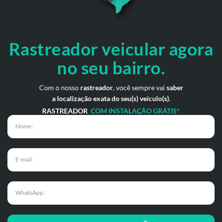
Rastreador veicular
agora
no seu bairro.
Com o nosso
rastreador
, você sempre vai
saber
a localização exata do seu(s) veículo(s)
.
RASTREADOR
COM INSTALAÇÃO GRÁTIS*