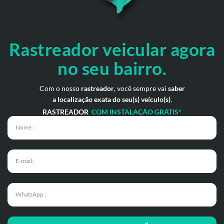
Rastreador veicular
agora
no seu bairro.
Com o nosso
rastreador
, você sempre vai
saber
a localização exata do seu(s) veículo(s)
.
RASTREADOR
COM INSTALAÇÃO GRÁTIS*