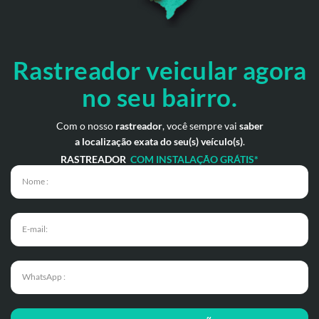
Rastreador veicular
agora
no seu bairro.
Com o nosso
rastreador
, você sempre vai
saber
a localização exata do seu(s) veículo(s)
.
RASTREADOR
COM INSTALAÇÃO GRÁTIS*