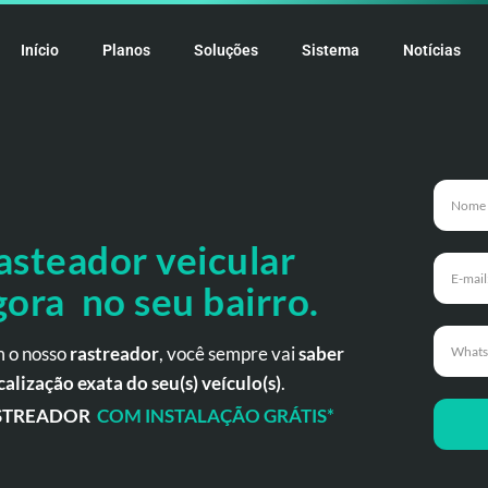
Início
Planos
Soluções
Sistema
Notícias
asteador veicular
gora no seu bairro.
 o nosso
rastreador
, você sempre vai
saber
calização exata do seu(s) veículo(s)
.
STREADOR
COM INSTALAÇÃO GRÁTIS*