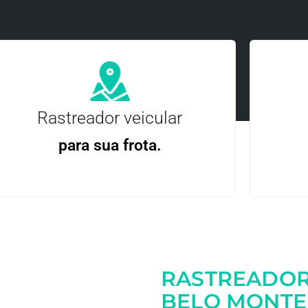
Rastreador veicular
para sua frota.
Gere
Gestão Eficiente | Telemetria Completa avançada
RASTREADOR
Entre em contato
BELO MONTE