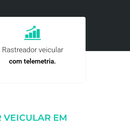
Rastreador veicular
com telemetria.
ncie, controle e otimize a sua frota com
nossa tecnologia.
 VEICULAR EM
Entre em contato