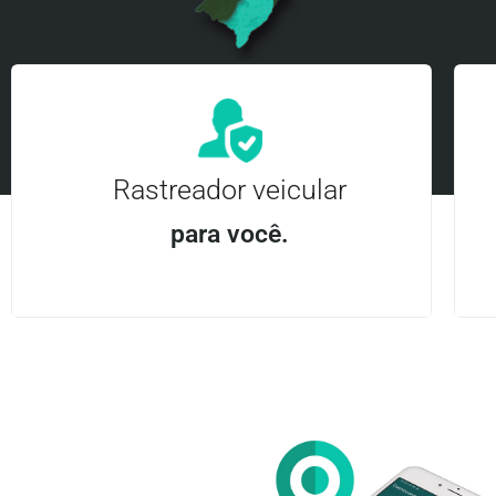
Rastreador veicular
para você.
Aplicativo Android e iOS | Acesso ilimitado Central
24Hrs
Entre em contato