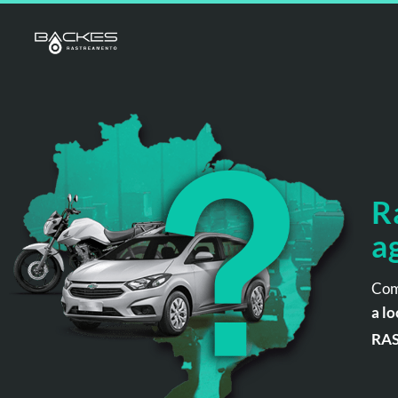
R
a
Com
a lo
RA