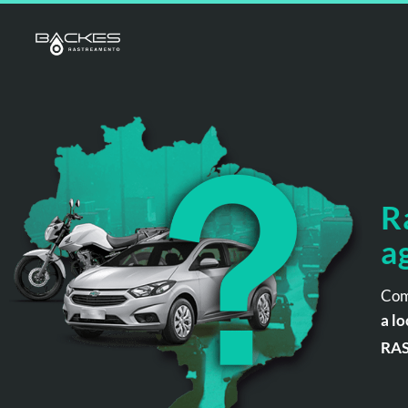
R
a
Com
a lo
RA