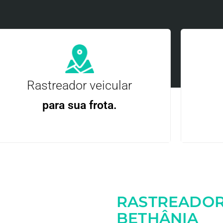
Rastreador veicular
para sua frota.
Gere
Gestão Eficiente | Telemetria Completa avançada
RASTREADOR
Entre em contato
BETHÂNIA