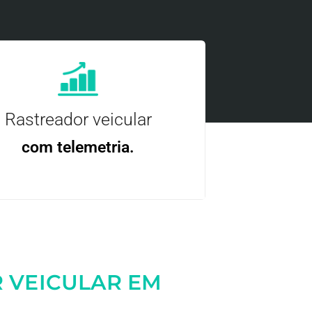
Rastreador veicular
com telemetria.
ncie, controle e otimize a sua frota com
nossa tecnologia.
 VEICULAR EM
Entre em contato