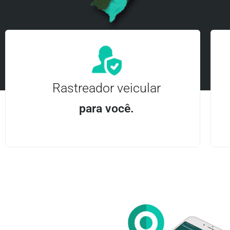
Rastreador veicular
para você.
Aplicativo Android e iOS | Acesso ilimitado Central
24Hrs
Entre em contato