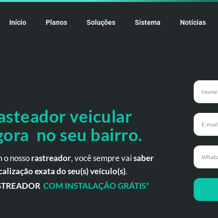
Início
Planos
Soluções
Sistema
Notícias
asteador veicular
gora no seu bairro.
 o nosso
rastreador
, você sempre vai
saber
calização exata do seu(s) veículo(s)
.
STREADOR
COM INSTALAÇÃO GRÁTIS*