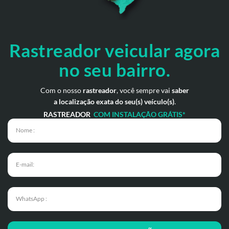
Rastreador veicular
agora
no seu bairro.
Com o nosso
rastreador
, você sempre vai
saber
a localização exata do seu(s) veículo(s)
.
RASTREADOR
COM INSTALAÇÃO GRÁTIS*