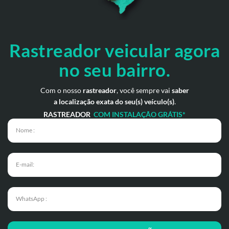
Rastreador veicular
agora
no seu bairro.
Com o nosso
rastreador
, você sempre vai
saber
a localização exata do seu(s) veículo(s)
.
RASTREADOR
COM INSTALAÇÃO GRÁTIS*