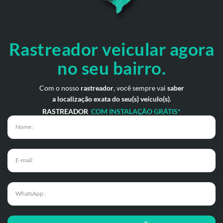
Rastreador veicular
agora
no seu bairro.
Com o nosso
rastreador
, você sempre vai
saber
a localização exata do seu(s) veículo(s)
.
RASTREADOR
COM INSTALAÇÃO GRÁTIS*