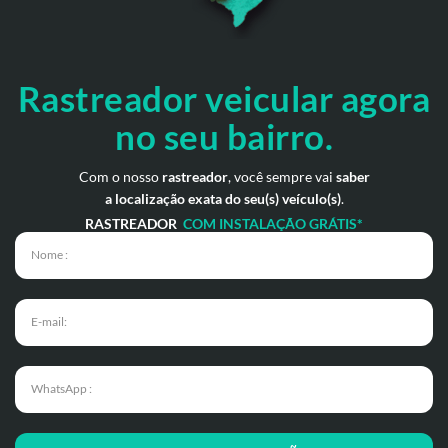
Rastreador veicular
agora
no seu bairro.
Com o nosso
rastreador
, você sempre vai
saber
a localização exata do seu(s) veículo(s)
.
RASTREADOR
COM INSTALAÇÃO GRÁTIS*