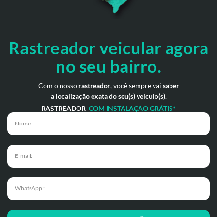
Rastreador veicular
agora
no seu bairro.
Com o nosso
rastreador
, você sempre vai
saber
a localização exata do seu(s) veículo(s)
.
RASTREADOR
COM INSTALAÇÃO GRÁTIS*