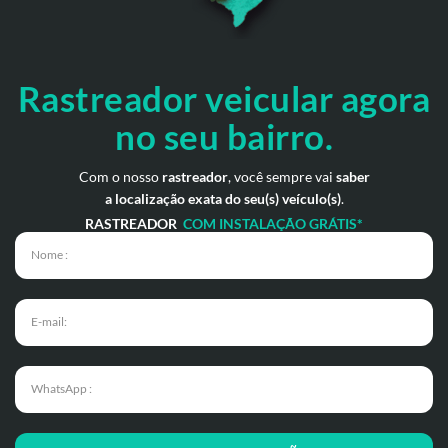
Rastreador veicular
agora
no seu bairro.
Com o nosso
rastreador
, você sempre vai
saber
a localização exata do seu(s) veículo(s)
.
RASTREADOR
COM INSTALAÇÃO GRÁTIS*