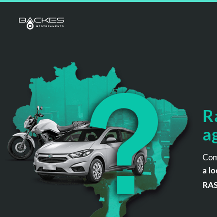
R
a
Com
a lo
RA