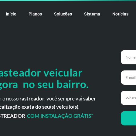
Início
Planos
Soluções
Sistema
Notícias
asteador veicular
gora no seu bairro.
 o nosso
rastreador
, você sempre vai
saber
calização exata do seu(s) veículo(s)
.
STREADOR
COM INSTALAÇÃO GRÁTIS*