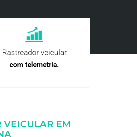
Rastreador veicular
com telemetria.
ncie, controle e otimize a sua frota com
nossa tecnologia.
 VEICULAR EM
NA
Entre em contato