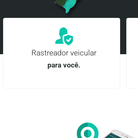
Rastreador veicular
para você.
Aplicativo Android e iOS | Acesso ilimitado Central
24Hrs
Entre em contato