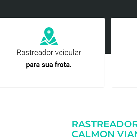
Rastreador veicular
para sua frota.
Gere
Gestão Eficiente | Telemetria Completa avançada
RASTREADOR
Entre em contato
CALMON VIA