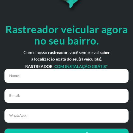
Rastreador veicular
agora
no seu bairro.
Com o nosso
rastreador
, você sempre vai
saber
a localização exata do seu(s) veículo(s)
.
RASTREADOR
COM INSTALAÇÃO GRÁTIS*