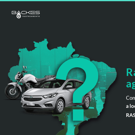
R
a
Com
a lo
RA