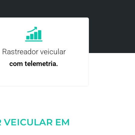
Rastreador veicular
com telemetria.
ncie, controle e otimize a sua frota com
nossa tecnologia.
 VEICULAR EM
Entre em contato