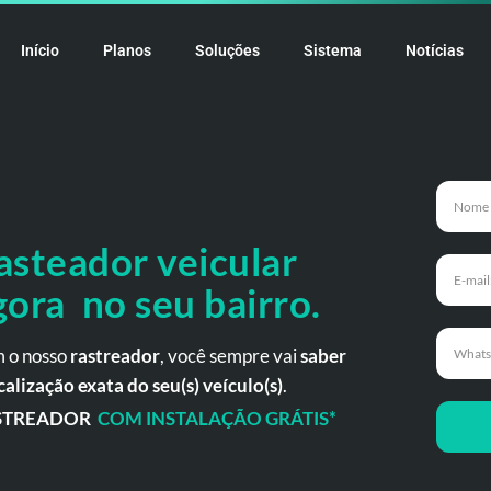
Início
Planos
Soluções
Sistema
Notícias
asteador veicular
gora no seu bairro.
 o nosso
rastreador
, você sempre vai
saber
calização exata do seu(s) veículo(s)
.
STREADOR
COM INSTALAÇÃO GRÁTIS*