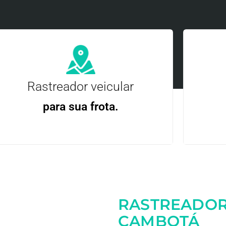
Rastreador veicular
para sua frota.
Gere
Gestão Eficiente | Telemetria Completa avançada
RASTREADOR
Entre em contato
CAMBOTÁ