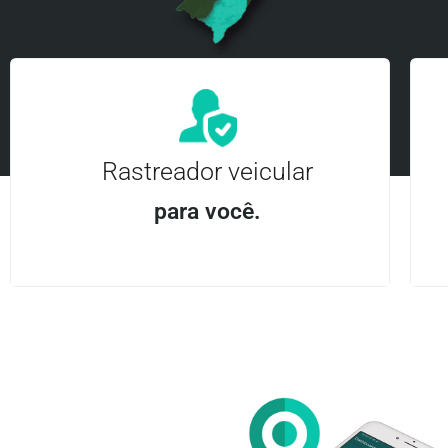
Rastreador veicular
para você.
Aplicativo Android e iOS | Acesso ilimitado Central
24Hrs
Entre em contato