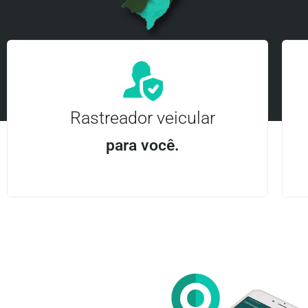
Rastreador veicular
para você.
Aplicativo Android e iOS | Acesso ilimitado Central
24Hrs
Entre em contato