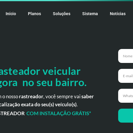
Início
Planos
Soluções
Sistema
Notícias
asteador veicular
gora no seu bairro.
 o nosso
rastreador
, você sempre vai
saber
calização exata do seu(s) veículo(s)
.
STREADOR
COM INSTALAÇÃO GRÁTIS*