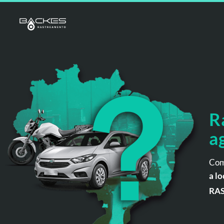
R
a
Com
a lo
RA