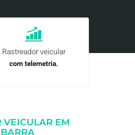
Rastreador veicular
com telemetria.
ncie, controle e otimize a sua frota com
nossa tecnologia.
 VEICULAR EM
 BARRA
Entre em contato