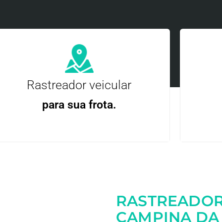
Rastreador veicular
para sua frota.
Gere
Gestão Eficiente | Telemetria Completa avançada
RASTREADOR
Entre em contato
CAMPINA DA