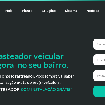
Início
Planos
Soluções
Sistema
Notícias
asteador veicular
gora no seu bairro.
 o nosso
rastreador
, você sempre vai
saber
calização exata do seu(s) veículo(s)
.
STREADOR
COM INSTALAÇÃO GRÁTIS*