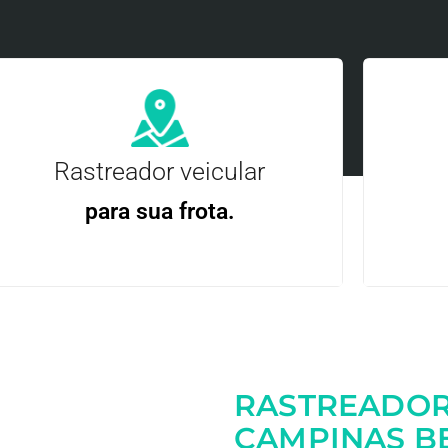
Rastreador veicular
para sua frota.
Gere
Gestão Eficiente | Telemetria Completa avançada
RASTREADOR
Entre em contato
CAMPINAS B