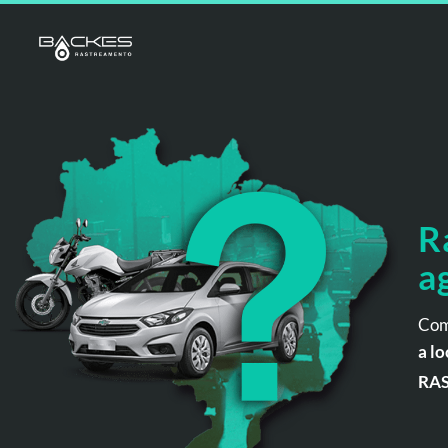
R
a
Com
a lo
RA