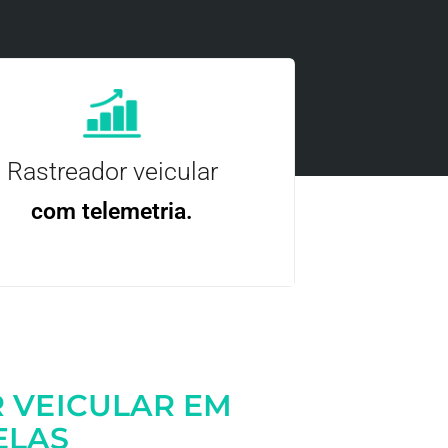
Rastreador veicular
com telemetria.
ncie, controle e otimize a sua frota com
nossa tecnologia.
 VEICULAR EM
ELAS
Entre em contato