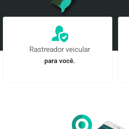
Rastreador veicular
para você.
Aplicativo Android e iOS | Acesso ilimitado Central
24Hrs
Entre em contato