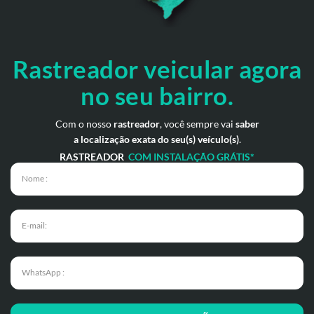
Rastreador veicular
agora
no seu bairro.
Com o nosso
rastreador
, você sempre vai
saber
a localização exata do seu(s) veículo(s)
.
RASTREADOR
COM INSTALAÇÃO GRÁTIS*